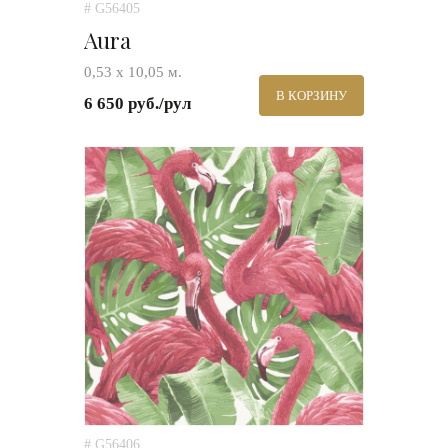
# G56405
Aura
0,53 х 10,05 м.
В КОРЗИНУ
6 650 руб./рул
# G56406