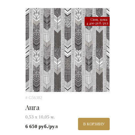
Спец. цена:
4 490 руб./рул
# G56382
Aura
0,53 х 10,05 м.
В КОРЗИНУ
6 650 руб./рул