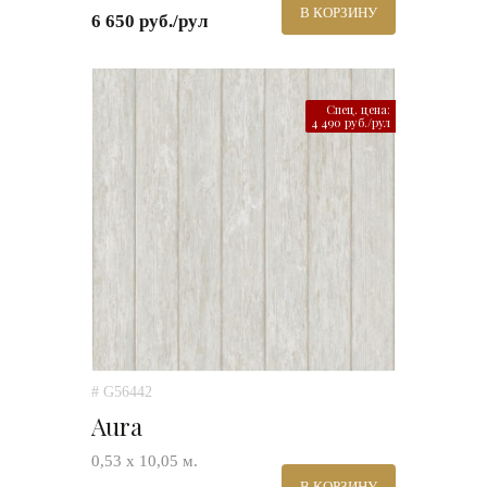
В КОРЗИНУ
6 650 руб./рул
Спец. цена:
4 490 руб./рул
# G56442
Aura
0,53 х 10,05 м.
В КОРЗИНУ