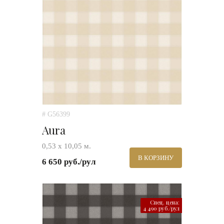
# G56399
Aura
0,53 х 10,05 м.
В КОРЗИНУ
6 650 руб./рул
Спец. цена:
4 490 руб./рул