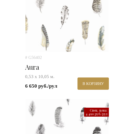
# G56402
Aura
0,53 х 10,05 м.
В КОРЗИНУ
6 650 руб./рул
Спец. цена:
4 490 руб./рул