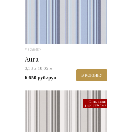
# G56407
Aura
0,53 х 10,05 м.
В КОРЗИНУ
6 650 руб./рул
Спец. цена:
4 490 руб./рул