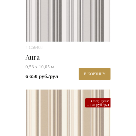
# G56408
Aura
0,53 х 10,05 м.
В КОРЗИНУ
6 650 руб./рул
Спец. цена:
4 490 руб./рул