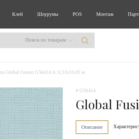
Клей
Шоурумы
POS
Монтаж
Парт
Поиск по товарам
ra Global Fusion G56414 A; 0,53х10,05 м.
# G56414
Global Fus
Характерис
Описание