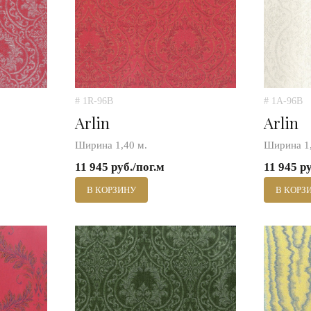
# 1R-96B
# 1A-96B
Arlin
Arlin
Ширина 1,40 м.
Ширина 1,
11 945 руб./пог.м
11 945 р
В КОРЗИНУ
В КОРЗ