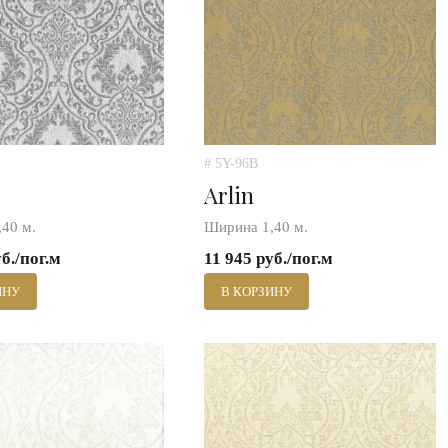
# 5Y-96B
Arlin
40 м.
Ширина 1,40 м.
уб./пог.м
11 945 руб./пог.м
ИНУ
В КОРЗИНУ