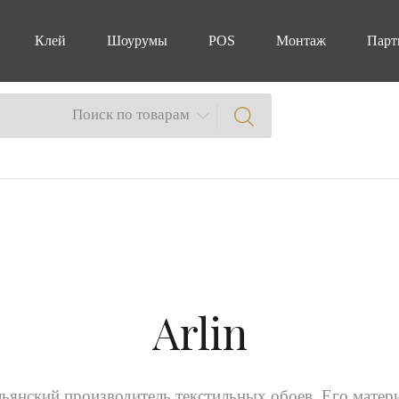
Клей
Шоурумы
POS
Монтаж
Парт
Поиск по товарам
Arlin
льянский производитель текстильных обоев. Его мате