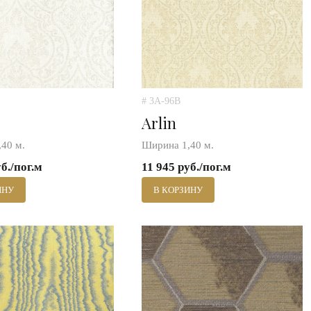
# 3A-96B
Arlin
40 м.
Ширина 1,40 м.
уб./пог.м
11 945 руб./пог.м
ИНУ
В КОРЗИНУ