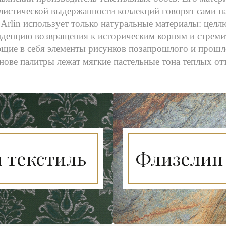
листической выдержанности коллекций говорят сами назв
 Arlin использует только натуральные материалы: целлю
нденцию возвращения к историческим корням и стремит
щие в себя элементы рисунков позапрошлого и прошл
нове палитры лежат мягкие пастельные тона теплых отт
 текстиль
Флизелин 