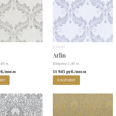
# 6A-81
Arlin
40 м.
Ширина 1,40 м.
уб./пог.м
11 945 руб./пог.м
ИНУ
В КОРЗИНУ