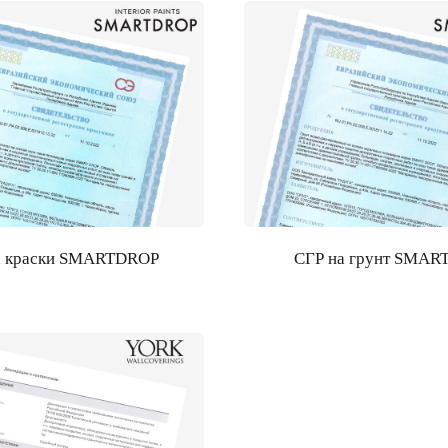
а краски SMARTDROP
СГР на грунт SMA