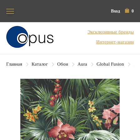
Вход
0
Блок поиска
Эксклюзивные бренды
Интернет-магазин
Главная
Каталог
Обои
Aura
Global Fusion
Aur