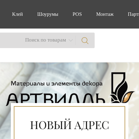
Клей
Шоурумы
POS
Монтаж
Парт
Поиск по товарам
Philippe Starck &
Lincrusta