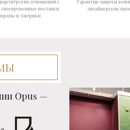
 партнёрских отношений с
Гарантия защиты ком
 своевременные поставки
дизайнерских про
Европы и Америки
МЫ
нии Opus —