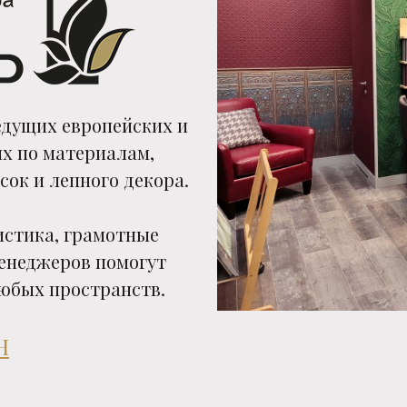
едущих европейских и
х по материалам,
сок и лепного декора.
истика, грамотные
енеджеров помогут
юбых пространств.
Н