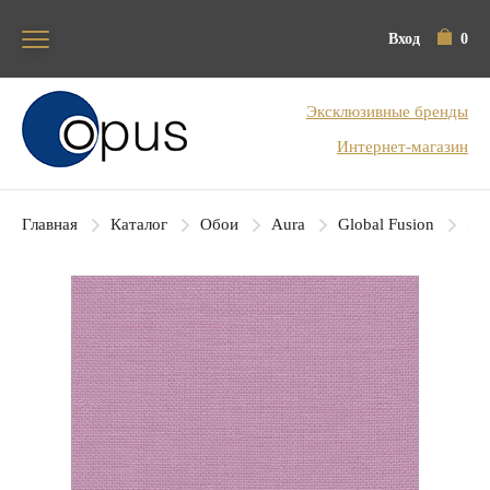
Вход
0
Блок поиска
Эксклюзивные бренды
Интернет-магазин
Главная
Каталог
Обои
Aura
Global Fusion
Aur