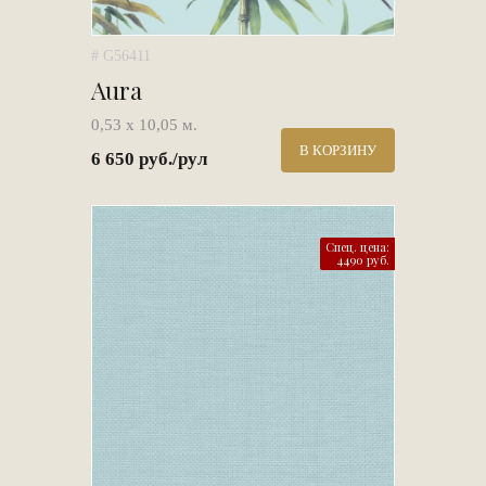
# G56411
Aura
0,53 х 10,05 м.
В КОРЗИНУ
6 650 руб./рул
Спец. цена:
4490 руб.