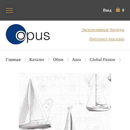
Вход
0
Блок поиска
Эксклюзивные бренды
Интернет-магазин
Главная
Каталог
Обои
Aura
Global Fusion
Aur