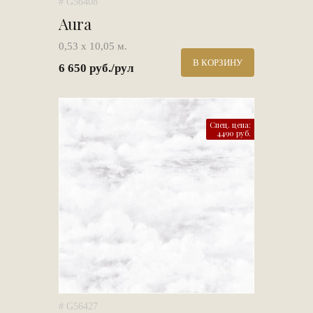
# G56408
Aura
0,53 х 10,05 м.
В КОРЗИНУ
6 650 руб./рул
Спец. цена:
4490 руб.
# G56427