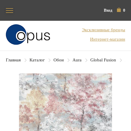
Вход
0
Блок поиска
Эксклюзивные бренды
Интернет-магазин
Главная
Каталог
Обои
Aura
Global Fusion
Aur