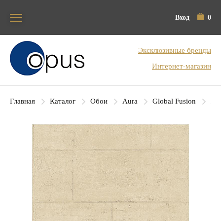
Вход
0
Блок поиска
Эксклюзивные бренды
Интернет-магазин
Главная
Каталог
Обои
Aura
Global Fusion
Aur