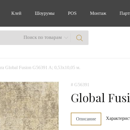
Клей
Шоурумы
POS
Монтаж
Парт
Поиск по товарам
ra Global Fusion G56391 A; 0,53х10,05 м.
# G56391
Global Fus
Характерис
Описание