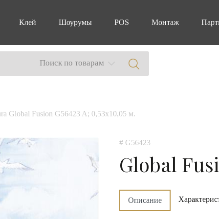
Клей
Шоурумы
POS
Монтаж
Парт
Поиск по товарам
ra Global Fusion G56423 A; 0,53х10,05 м.
# G56423
Global Fus
Характерис
Описание