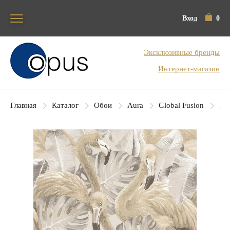
Вход
0
Блок поиска
Эксклюзивные бренды
Интернет-магазин
Главная
Каталог
Обои
Aura
Global Fusion
Aur