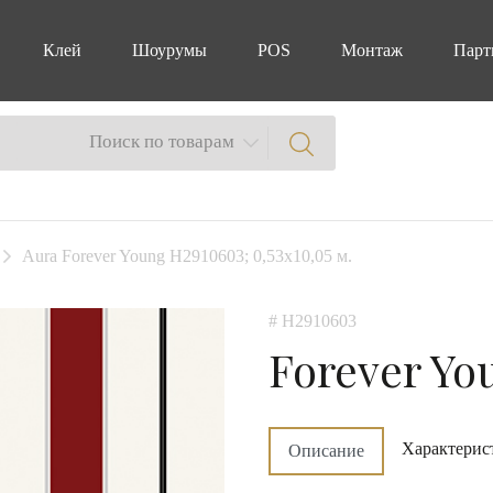
Клей
Шоурумы
POS
Монтаж
Парт
Поиск по товарам
Aura Forever Young H2910603; 0,53x10,05 м.
# H2910603
Forever Yo
Характерис
Описание