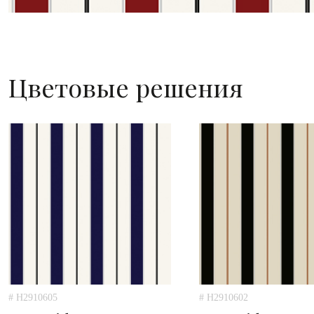
Цветовые решения
# H2910605
# H2910602