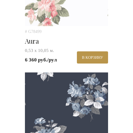
# G78499
Aura
0,53 х 10,05 м.
В КОРЗИНУ
6 360 руб./рул