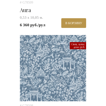
# G78509
Aura
0,53 х 10,05 м.
В КОРЗИНУ
6 360 руб./рул
Спец. цена:
4990 руб.
# G78508