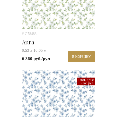
# G78483
Aura
0,53 х 10,05 м.
В КОРЗИНУ
6 360 руб./рул
Спец. цена:
4990 руб.