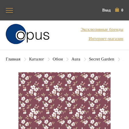
Вход
0
Блок поиска
Эксклюзивные бренды
Интернет-магазин
Главная
Каталог
Обои
Aura
Secret Garden
Aur