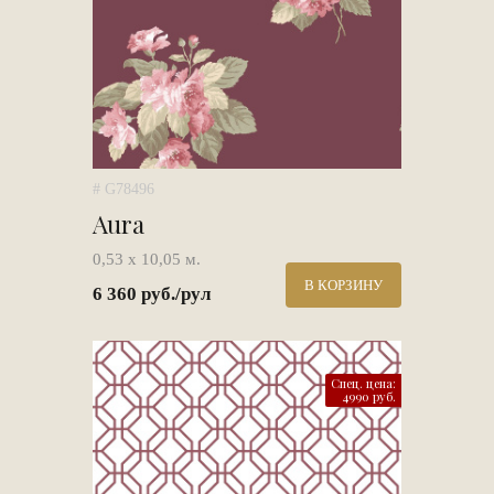
# G78496
Aura
0,53 х 10,05 м.
В КОРЗИНУ
6 360 руб./рул
Спец. цена:
4990 руб.