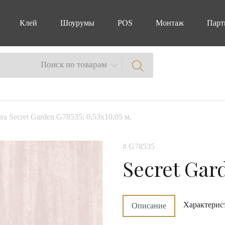
Клей
Шоурумы
POS
Монтаж
Парт
Поиск по товарам
ra Secret Garden G78535; 0,53х10,05 м.
# G78535
Secret Gar
Характерис
Описание