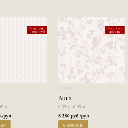
Спец. цена:
Спец. цена:
4990 руб.
4990 руб.
# G78533
Aura
05 м.
0,53 х 10,05 м.
б./рул
6 360 руб./рул
ИНУ
В КОРЗИНУ