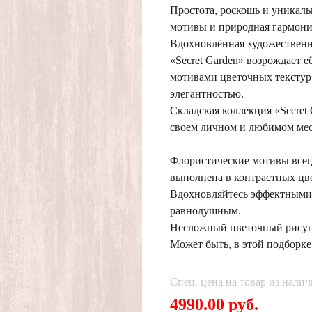
Простота, роскошь и уникаль
мотивы и природная гармония
Вдохновлённая художественн
«Secret Garden» возрождает е
мотивами цветочных текстур
элегантностью.
Складская коллекция «Secret 
своем личном и любимом мес
Флористические мотивы всегд
выполнена в контрастных цве
Вдохновляйтесь эффектными 
равнодушным.
Несложный цветочный рисун
Может быть, в этой подборке
Спец. цена на товар из налич
4990.00 руб.