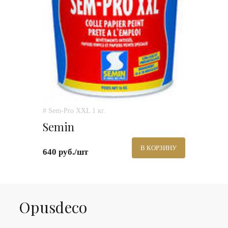
# Sem-Pro XXL 1 кг.
Semin
В КОРЗИНУ
640 руб./шт
Оpusdeco