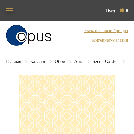
Вход
0
Блок поиска
Эксклюзивные бренды
Интернет-магазин
Главная
Каталог
Обои
Aura
Secret Garden
Aur