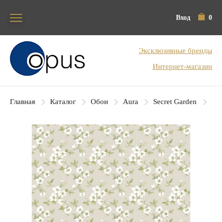
Вход
0
Блок поиска
Эксклюзивные бренды
Интернет-магазин
Главная
Каталог
Обои
Aura
Secret Garden
Aur