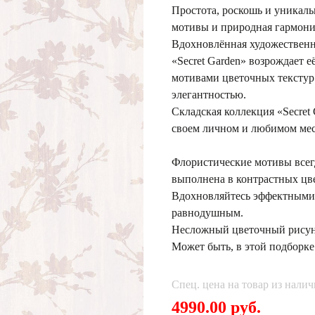
Простота, роскошь и уникаль
мотивы и природная гармония
Вдохновлённая художественн
«Secret Garden» возрождает е
мотивами цветочных текстур
элегантностью.
Складская коллекция «Secret 
своем личном и любимом мес
Флористические мотивы всегд
выполнена в контрастных цве
Вдохновляйтесь эффектными 
равнодушным.
Несложный цветочный рисун
Может быть, в этой подборке
Спец. цена на товар из налич
4990.00 руб.