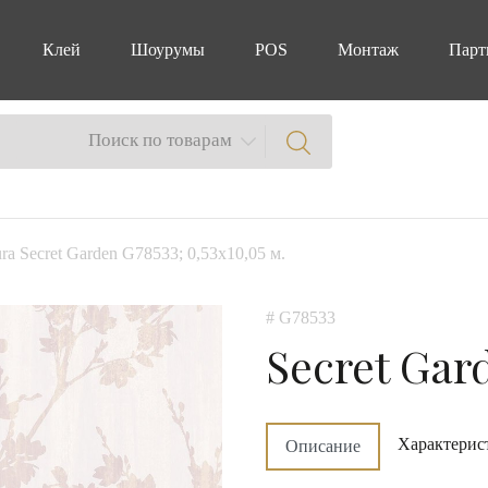
Клей
Шоурумы
POS
Монтаж
Парт
Поиск по товарам
ra Secret Garden G78533; 0,53х10,05 м.
# G78533
Secret Gar
Характерис
Описание