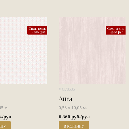
Спец. цена:
Спец. цена:
4990 руб.
4990 руб.
# G78535
Aura
05 м.
0,53 х 10,05 м.
б./рул
6 360 руб./рул
ИНУ
В КОРЗИНУ