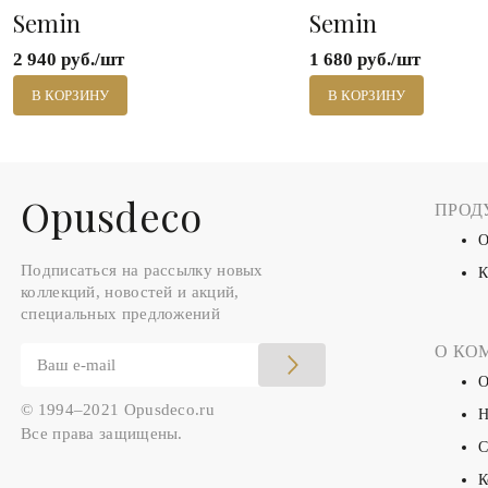
Semin
Semin
2 940 руб./шт
1 680 руб./шт
В КОРЗИНУ
В КОРЗИНУ
Оpusdeco
ПРОД
О
Подписаться на рассылку новых
К
коллекций, новостей и акций,
специальных предложений
О КО
О
© 1994–2021 Opusdeco.ru
Н
Все права защищены.
С
К