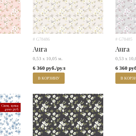
# G78486
# G78485
Aura
Aura
0,53 х 10,05 м.
0,53 х 10,
6 360 руб./рул
6 360 ру
В КОРЗИНУ
В КОРЗ
Спец. цена:
4990 руб.