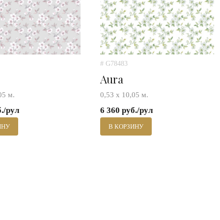
# G78483
Aura
05 м.
0,53 х 10,05 м.
б./рул
6 360 руб./рул
ИНУ
В КОРЗИНУ