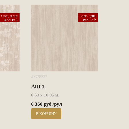
Спец. цена:
Спец. цена:
4990 руб.
4990 руб.
# G78537
Aura
0,53 х 10,05 м.
6 360 руб./рул
В КОРЗИНУ