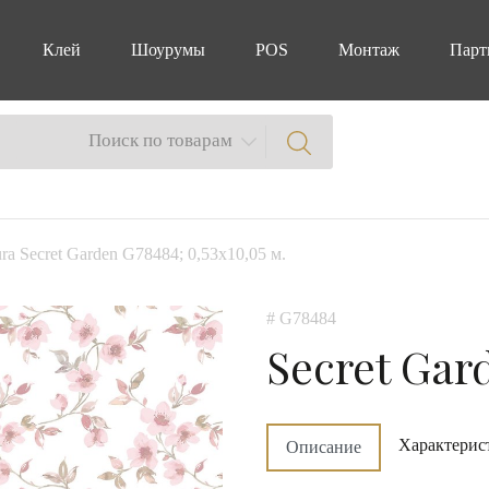
Клей
Шоурумы
POS
Монтаж
Парт
Поиск по товарам
ra Secret Garden G78484; 0,53х10,05 м.
# G78484
Secret Gar
Характерис
Описание