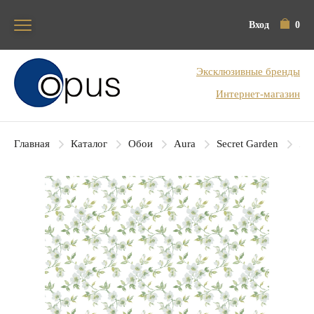
Вход
0
Блок поиска
Эксклюзивные бренды
Интернет-магазин
Главная
Каталог
Обои
Aura
Secret Garden
Aur