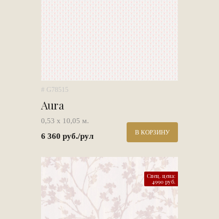
# G78515
Aura
0,53 х 10,05 м.
В КОРЗИНУ
6 360 руб./рул
Спец. цена:
4990 руб.