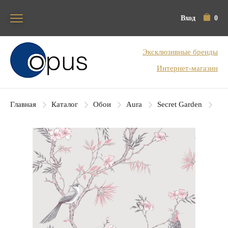
Вход
0
Блок поиска
Эксклюзивные бренды
Интернет-магазин
Главная
Каталог
Обои
Aura
Secret Garden
Aur