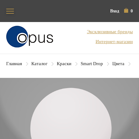
Вход
0
Блок поиска
Эксклюзивные бренды
Интернет-магазин
Главная
Каталог
Краски
Smart Drop
Цвета
SD