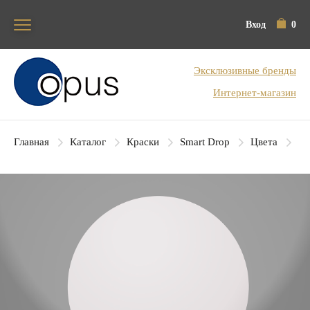
Вход
0
Блок поиска
Эксклюзивные бренды
Интернет-магазин
Главная
Каталог
Краски
Smart Drop
Цвета
SD