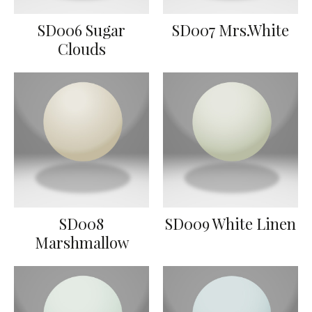
SD006 Sugar
SD007 Mrs.White
Clouds
SD008
SD009 White Linen
Marshmallow