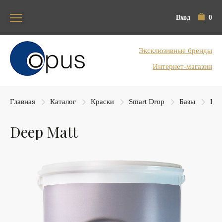
Вход
0
Блок поиска
Эксклюзивные бренды
Интернет-магазин
Главная
Каталог
Краски
Smart Drop
Базы
Dee
Deep Matt