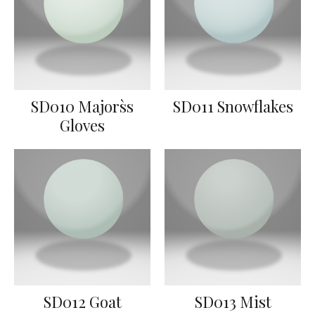
SD010 Majors`s
SD011 Snowflakes
Gloves
SD012 Goat
SD013 Mist