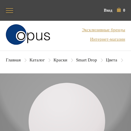
Вход
0
Блок поиска
Эксклюзивные бренды
Интернет-магазин
Главная
Каталог
Краски
Smart Drop
Цвета
SD