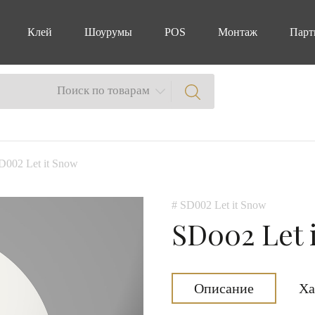
Клей
Шоурумы
POS
Монтаж
Парт
Поиск по товарам
D002 Let it Snow
# SD002 Let it Snow
SD002 Let 
Описание
Ха