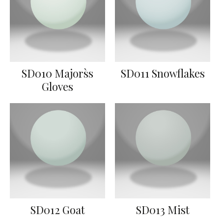
SD010 Majors`s
SD011 Snowflakes
Gloves
SD012 Goat
SD013 Mist