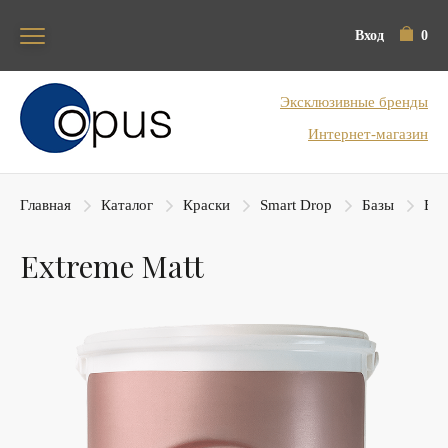
Вход
0
Блок поиска
Эксклюзивные бренды
Интернет-магазин
Главная
Каталог
Краски
Smart Drop
Базы
Ext
Extreme Matt