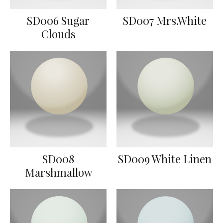
SD006 Sugar
SD007 Mrs.White
Clouds
SD008
SD009 White Linen
Marshmallow