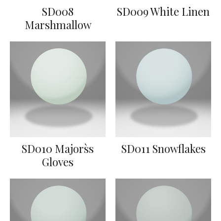
SD008
SD009 White Linen
Marshmallow
SD010 Majors`s
SD011 Snowflakes
Gloves