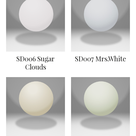
SD006 Sugar
SD007 Mrs.White
Clouds