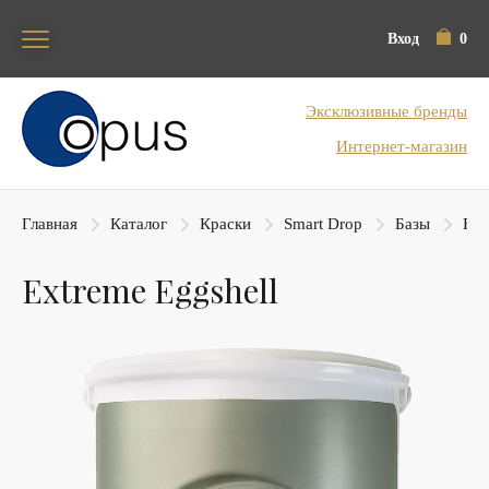
Вход
0
Блок поиска
Эксклюзивные бренды
Интернет-магазин
Главная
Каталог
Краски
Smart Drop
Базы
Ext
Extreme Eggshell