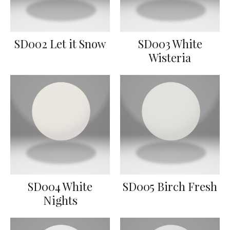
SD002 Let it Snow
SD003 White
Wisteria
SD004 White
SD005 Birch Fresh
Nights