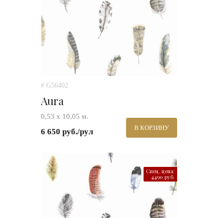
# G56402
Aura
0,53 х 10,05 м.
В КОРЗИНУ
6 650 руб./рул
Спец. цена:
4490 руб.