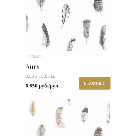
# G56403
Aura
0,53 х 10,05 м.
В КОРЗИНУ
6 650 руб./рул