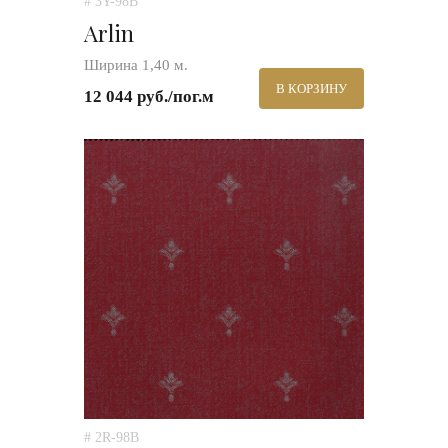
# 3Y-98B
Arlin
Ширина 1,40 м.
В КОРЗИНУ
12 044 руб./пог.м
# 2R-98B