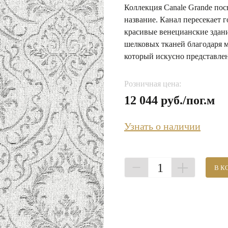
Коллекция Сanale Grande пос
название. Канал пересекает г
красивые венецианские здан
шелковых тканей благодаря м
который искусно представлен
Розничная цена:
12 044 руб./пог.м
Узнать о наличии
1
В К