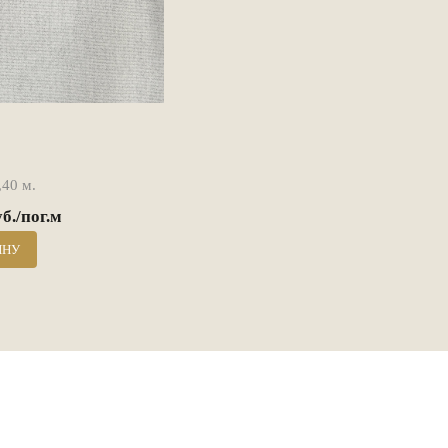
40 м.
уб./пог.м
ИНУ