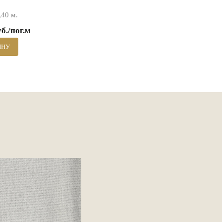
40 м.
уб./пог.м
ИНУ