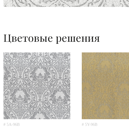
Цветовые решения
# 5A-96B
# 5Y-96B