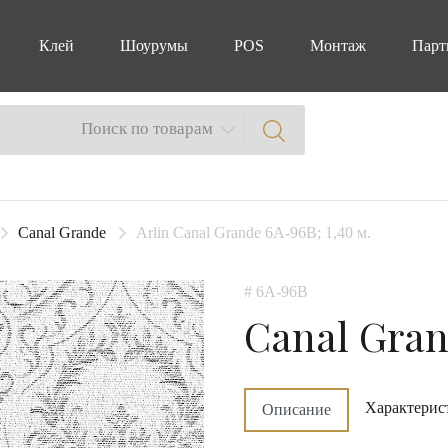
Клей
Шоурумы
POS
Монтаж
Парт
Поиск по товарам
Canal Grande
Arlin Canal Grande 6A-96B; 1,40 м.
# 6A-96B
Canal Gra
Характерис
Описание