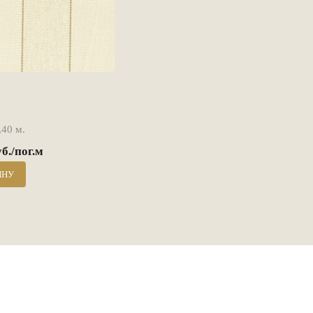
40 м.
уб./пог.м
ИНУ