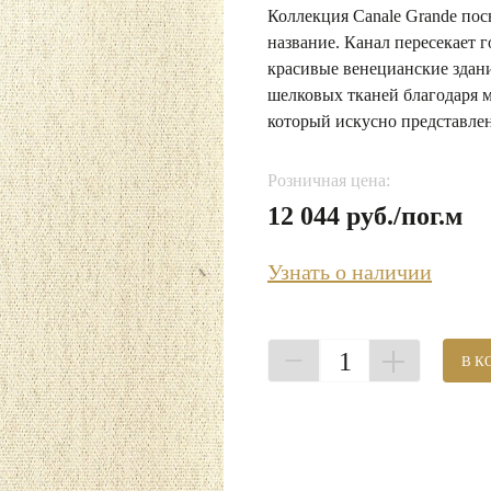
Коллекция Сanale Grande пос
название. Канал пересекает г
красивые венецианские здан
шелковых тканей благодаря м
который искусно представлен
Розничная цена:
12 044 руб./пог.м
Узнать о наличии
1
В К