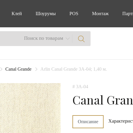
Клей
Шоурумы
POS
Монтаж
Парт
Поиск по товарам
Canal Grande
Arlin Canal Grande 3A-04; 1,40 м.
# 3A-04
Canal Gra
Характерис
Описание