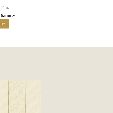
40 м.
уб./пог.м
ИНУ