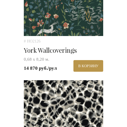
# HO2126
York Wallcoverings
0,68 х 8,20 м.
В КОРЗИНУ
14 870 руб./рул