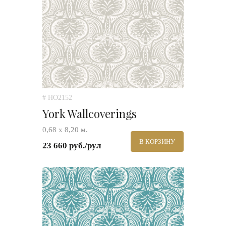
# HO2152
York Wallcoverings
0,68 х 8,20 м.
В КОРЗИНУ
23 660 руб./рул