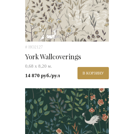
# HO2127
York Wallcoverings
0,68 х 8,20 м.
В КОРЗИНУ
14 870 руб./рул