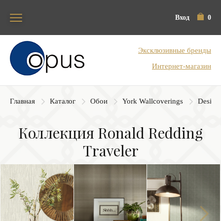
Вход
0
Блок поиска
Эксклюзивные бренды
Интернет-магазин
Главная
Каталог
Обои
York Wallcoverings
Designe
Коллекция Ronald Redding
Traveler
Next
Previous