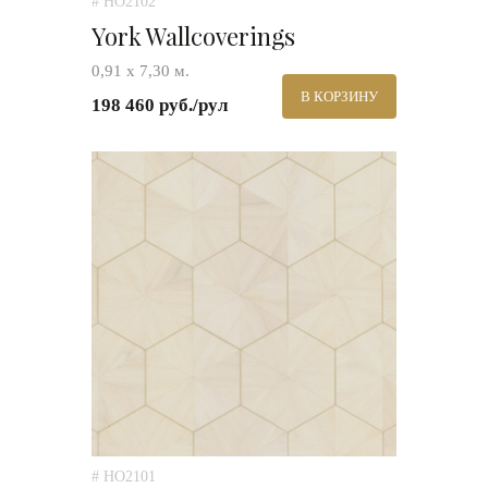
# HO2102
York Wallcoverings
0,91 х 7,30 м.
В КОРЗИНУ
198 460 руб./рул
# HO2101