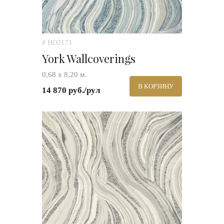
# HO2173
York Wallcoverings
0,68 х 8,20 м.
В КОРЗИНУ
14 870 руб./рул