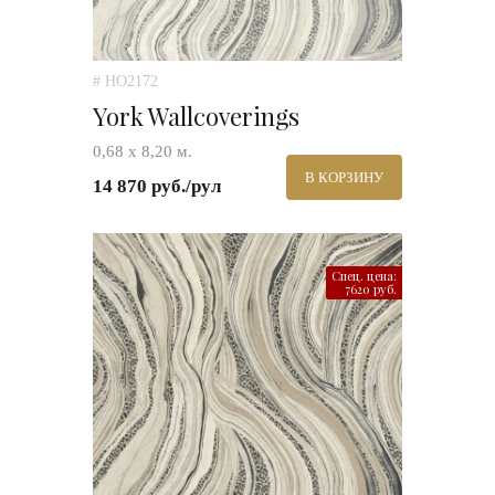
# HO2172
York Wallcoverings
0,68 х 8,20 м.
В КОРЗИНУ
14 870 руб./рул
Спец. цена:
7620 руб.