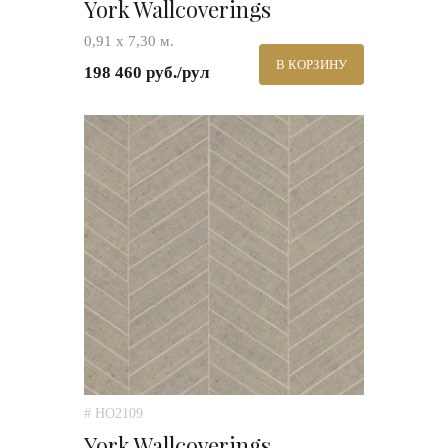
York Wallcoverings
0,91 х 7,30 м.
В КОРЗИНУ
198 460 руб./рул
# HO2109
York Wallcoverings