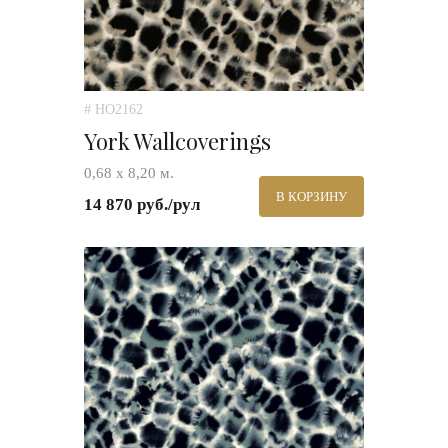
# HO2162
York Wallcoverings
0,68 х 8,20 м.
В КОРЗИНУ
14 870 руб./рул