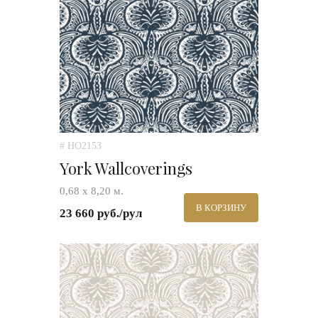
# HO2153
York Wallcoverings
0,68 х 8,20 м.
В КОРЗИНУ
23 660 руб./рул