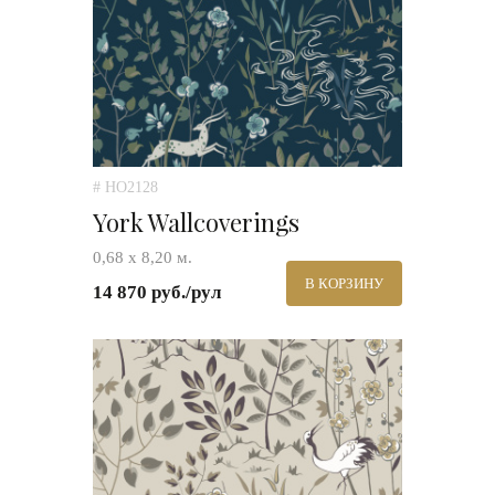
# HO2128
York Wallcoverings
0,68 х 8,20 м.
В КОРЗИНУ
14 870 руб./рул