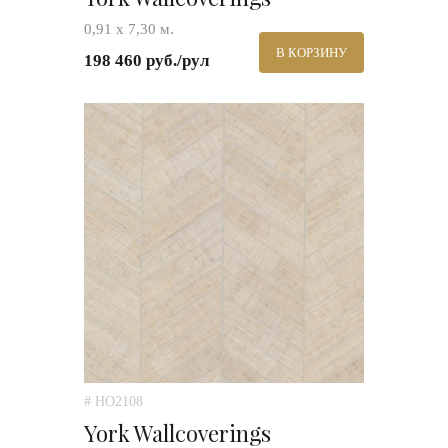
0,91 х 7,30 м.
В КОРЗИНУ
198 460 руб./рул
# HO2108
York Wallcoverings