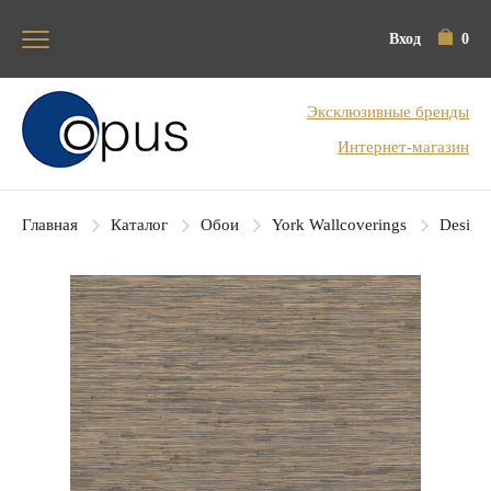
Вход
0
Блок поиска
Эксклюзивные бренды
Интернет-магазин
Главная
Каталог
Обои
York Wallcoverings
Designe