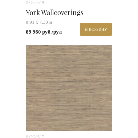
# OG0519
York Wallcoverings
0,91 х 7,30 м.
В КОРЗИНУ
89 960 руб./рул
# OG0517