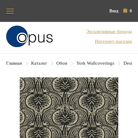
Вход
0
Блок поиска
Эксклюзивные бренды
Интернет-магазин
Главная
Каталог
Обои
York Wallcoverings
Designe