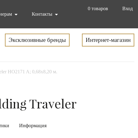
0
товаров
Вход
нерам
Контакты
Эксклюзивные бренды
Интернет-магазин
eler HO2171 A; 0,68x8,20 м.
ding Traveler
тики
Информация