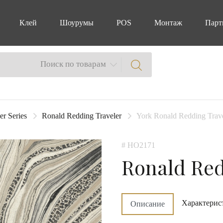
Клей
Шоурумы
POS
Монтаж
Парт
Поиск по товарам
er Series
Ronald Redding Traveler
York Ronald Redding Trav
# HO2171
Ronald Red
Характерис
Описание