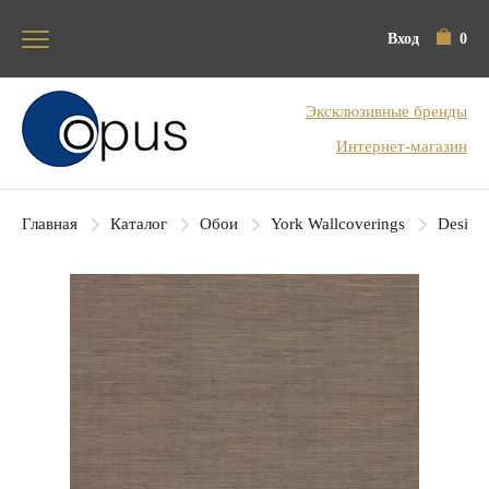
Вход
0
Блок поиска
Эксклюзивные бренды
Интернет-магазин
Главная
Каталог
Обои
York Wallcoverings
Designe