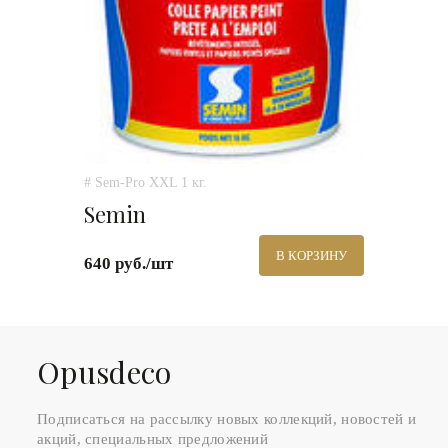
# Sem-Pro XXL 1 кг.
Semin
В КОРЗИНУ
640 руб./шт
Оpusdeco
Подписаться на рассылку новых коллекций, новостей и
акций, специальных предложений