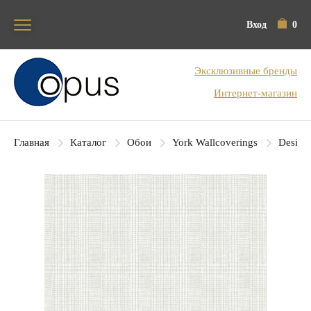
Вход
0
Блок поиска
Эксклюзивные бренды
Интернет-магазин
Главная
Каталог
Обои
York Wallcoverings
Designe