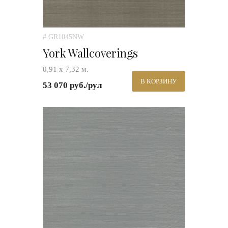
# GR1045NW
York Wallcoverings
0,91 х 7,32 м.
В КОРЗИНУ
53 070 руб./рул