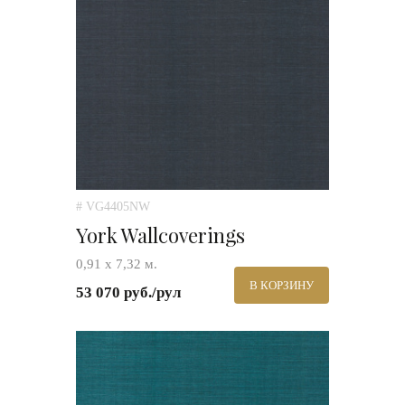
# VG4405NW
York Wallcoverings
0,91 х 7,32 м.
В КОРЗИНУ
53 070 руб./рул