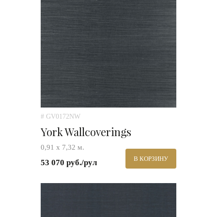
# GV0172NW
York Wallcoverings
0,91 х 7,32 м.
В КОРЗИНУ
53 070 руб./рул