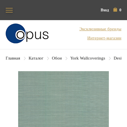
Вход
0
Блок поиска
Эксклюзивные бренды
Интернет-магазин
Главная
Каталог
Обои
York Wallcoverings
Designe