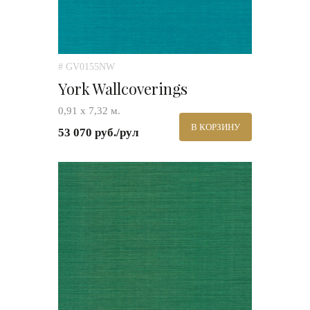
# GV0155NW
York Wallcoverings
0,91 х 7,32 м.
В КОРЗИНУ
53 070 руб./рул