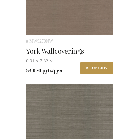
# MW9270NW
York Wallcoverings
0,91 х 7,32 м.
В КОРЗИНУ
53 070 руб./рул