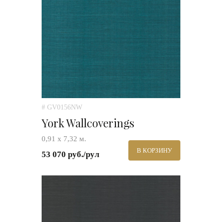
# GV0156NW
York Wallcoverings
0,91 х 7,32 м.
В КОРЗИНУ
53 070 руб./рул