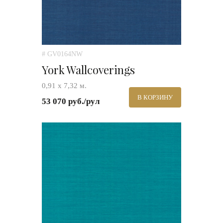
# GV0164NW
York Wallcoverings
0,91 х 7,32 м.
В КОРЗИНУ
53 070 руб./рул