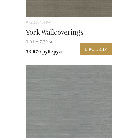
# GR1045NW
York Wallcoverings
0,91 х 7,32 м.
В КОРЗИНУ
53 070 руб./рул