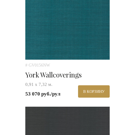
# GV0156NW
York Wallcoverings
0,91 х 7,32 м.
В КОРЗИНУ
53 070 руб./рул