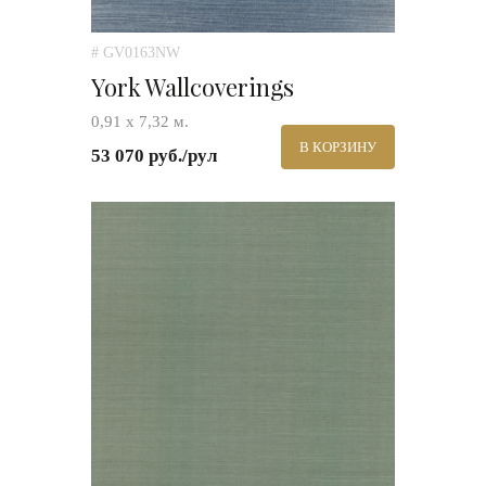
# GV0163NW
York Wallcoverings
0,91 х 7,32 м.
В КОРЗИНУ
53 070 руб./рул