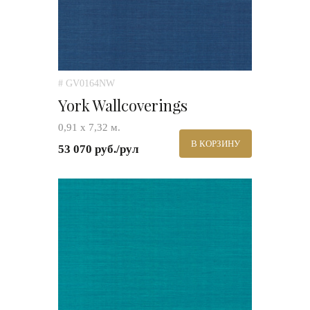
# GV0164NW
York Wallcoverings
0,91 х 7,32 м.
В КОРЗИНУ
53 070 руб./рул