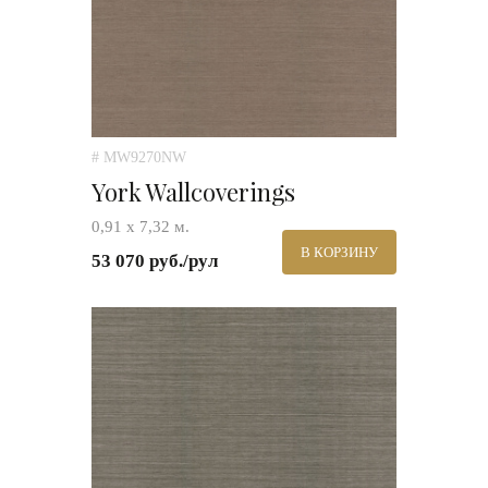
# MW9270NW
York Wallcoverings
0,91 х 7,32 м.
В КОРЗИНУ
53 070 руб./рул