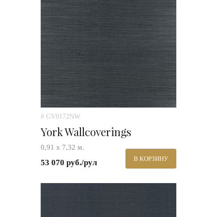
# GV0172NW
York Wallcoverings
0,91 х 7,32 м.
В КОРЗИНУ
53 070 руб./рул