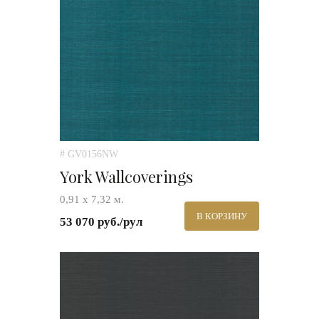
# GV0156NW
York Wallcoverings
0,91 х 7,32 м.
В КОРЗИНУ
53 070 руб./рул