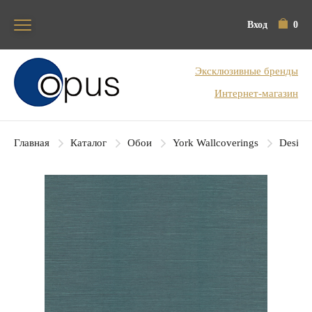
Вход
0
Блок поиска
Эксклюзивные бренды
Интернет-магазин
Главная
Каталог
Обои
York Wallcoverings
Designe