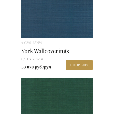
# GV0165NW
York Wallcoverings
0,91 х 7,32 м.
В КОРЗИНУ
53 070 руб./рул