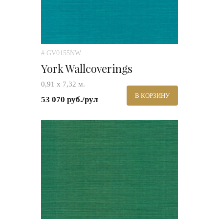
# GV0155NW
York Wallcoverings
0,91 х 7,32 м.
В КОРЗИНУ
53 070 руб./рул