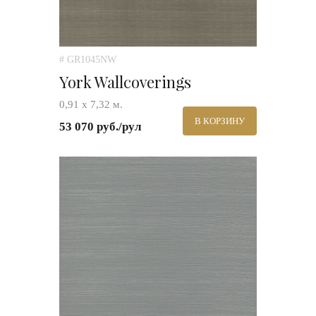
# GR1045NW
York Wallcoverings
0,91 х 7,32 м.
В КОРЗИНУ
53 070 руб./рул