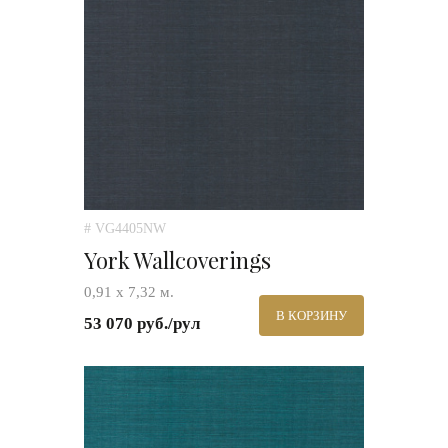
# VG4405NW
York Wallcoverings
0,91 х 7,32 м.
В КОРЗИНУ
53 070 руб./рул