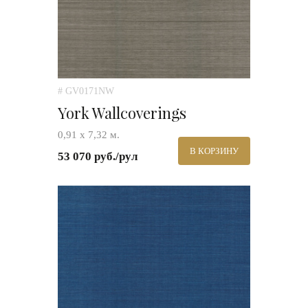
# GV0171NW
York Wallcoverings
0,91 х 7,32 м.
В КОРЗИНУ
53 070 руб./рул