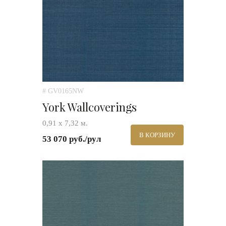
# GV0165NW
York Wallcoverings
0,91 х 7,32 м.
В КОРЗИНУ
53 070 руб./рул