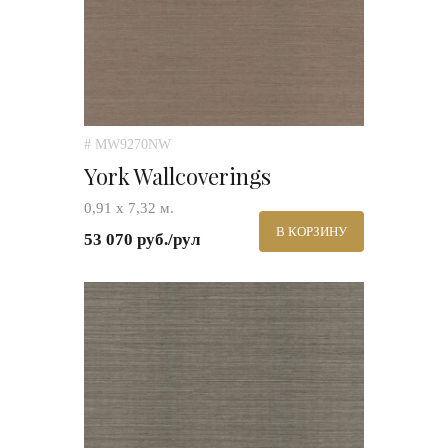
# MW9270NW
York Wallcoverings
0,91 х 7,32 м.
В КОРЗИНУ
53 070 руб./рул