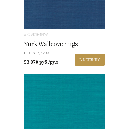
# GV0164NW
York Wallcoverings
0,91 х 7,32 м.
В КОРЗИНУ
53 070 руб./рул