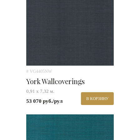
# VG4405NW
York Wallcoverings
0,91 х 7,32 м.
В КОРЗИНУ
53 070 руб./рул