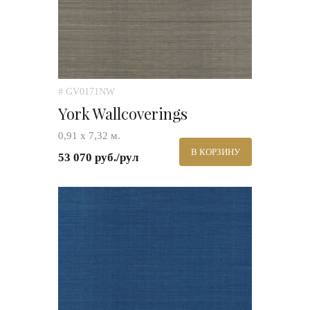
# GV0171NW
York Wallcoverings
0,91 х 7,32 м.
В КОРЗИНУ
53 070 руб./рул