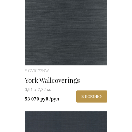
# GV0172NW
York Wallcoverings
0,91 х 7,32 м.
В КОРЗИНУ
53 070 руб./рул