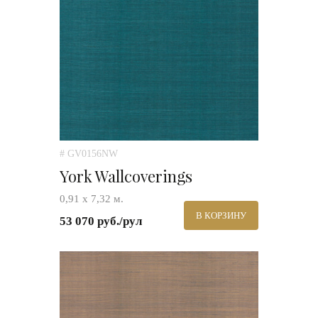
# GV0156NW
York Wallcoverings
0,91 х 7,32 м.
В КОРЗИНУ
53 070 руб./рул