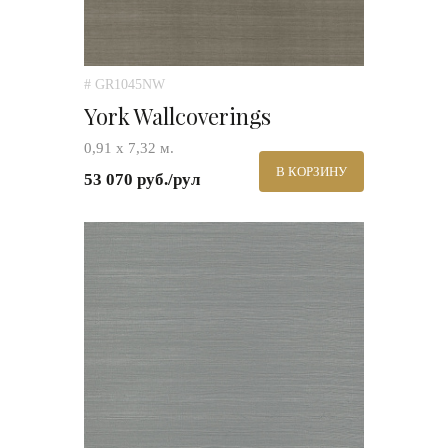
# GR1045NW
York Wallcoverings
0,91 х 7,32 м.
В КОРЗИНУ
53 070 руб./рул