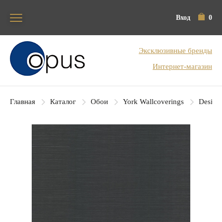
Вход
0
Блок поиска
Эксклюзивные бренды
Интернет-магазин
Главная
Каталог
Обои
York Wallcoverings
Designe