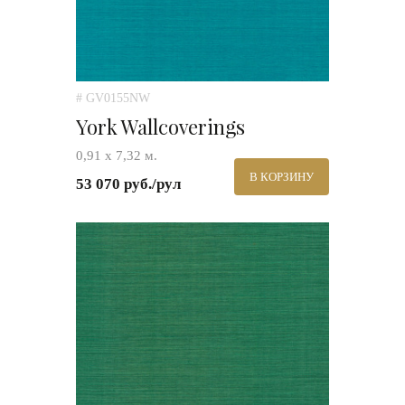
# GV0155NW
York Wallcoverings
0,91 х 7,32 м.
В КОРЗИНУ
53 070 руб./рул