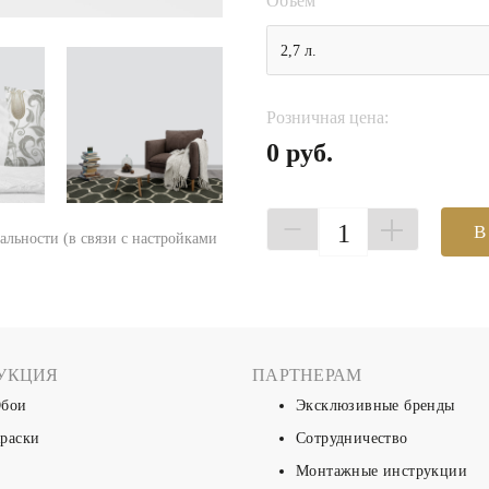
Объем
2,7 л.
Розничная цена:
0 руб.
1
В
еальности (в связи с настройками
УКЦИЯ
ПАРТНЕРАМ
бои
Эксклюзивные бренды
раски
Сотрудничество
Монтажные инструкции