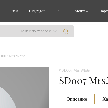
Клей
Шоурумы
POS
Монтаж
Парт
Поиск по товарам
D007 Mrs.White
# SD007 Mrs.White
SD007 Mrs
Описание
Ха