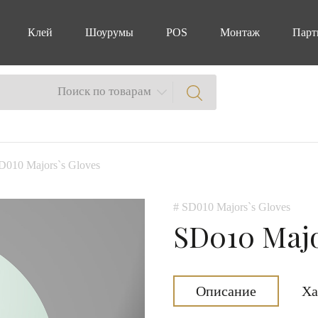
Клей
Шоурумы
POS
Монтаж
Парт
Поиск по товарам
D010 Majors`s Gloves
# SD010 Majors`s Gloves
SD010 Majo
Описание
Ха