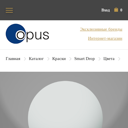
Вход
0
Блок поиска
Эксклюзивные бренды
Интернет-магазин
Главная
Каталог
Краски
Smart Drop
Цвета
SD