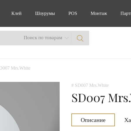
Клей
Шоурумы
POS
Монтаж
Парт
Поиск по товарам
D007 Mrs.White
# SD007 Mrs.White
SD007 Mrs
Описание
Ха