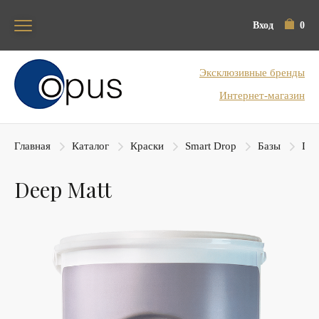
Вход
0
Блок поиска
Эксклюзивные бренды
Интернет-магазин
Главная
Каталог
Краски
Smart Drop
Базы
Dee
Deep Matt