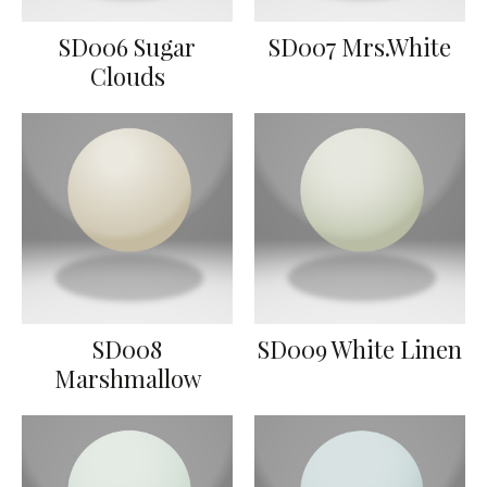
SD006 Sugar
SD007 Mrs.White
Clouds
SD008
SD009 White Linen
Marshmallow