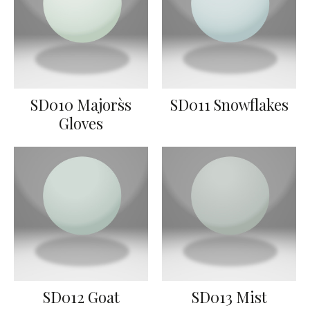
SD010 Majors`s
SD011 Snowflakes
Gloves
SD012 Goat
SD013 Mist