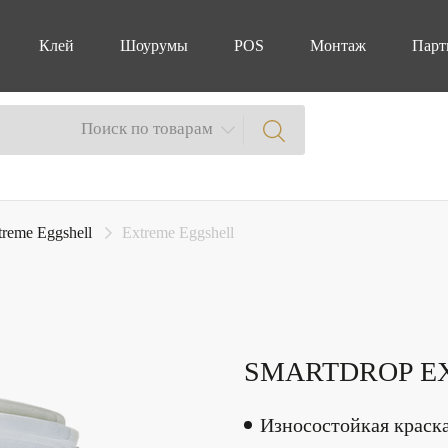
Клей
Шоурумы
POS
Монтаж
Парт
Поиск по товарам
treme Eggshell
Extreme Eggshell
SMARTDROP E
Износостойкая краска