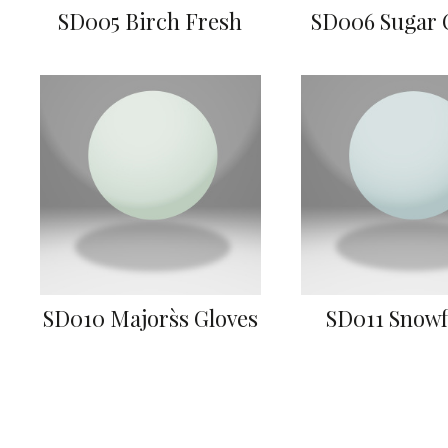
SD005 Birch Fresh
SD006 Sugar 
SD010 Majors`s Gloves
SD011 Snowf