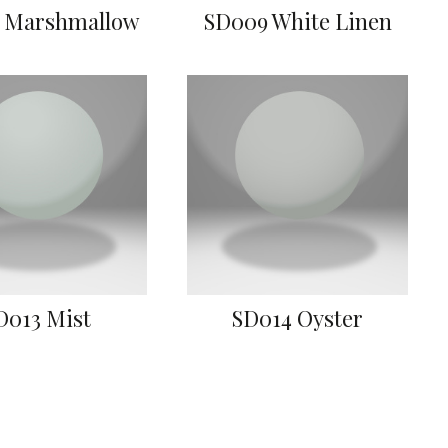
 Marshmallow
SD009 White Linen
D013 Mist
SD014 Oyster