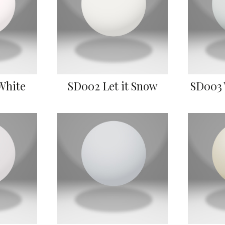
White
SD002 Let it Snow
SD003 