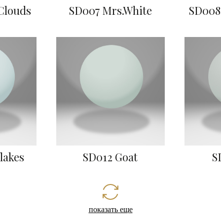
Clouds
SD007 Mrs.White
SD008
lakes
SD012 Goat
S
показать еще